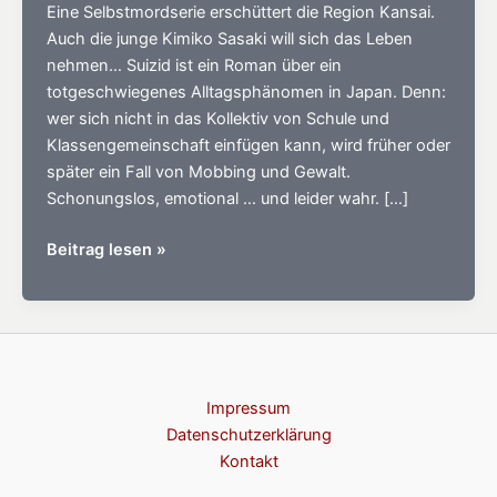
Eine Selbstmordserie erschüttert die Region Kansai.
Auch die junge Kimiko Sasaki will sich das Leben
nehmen… Suizid ist ein Roman über ein
totgeschwiegenes Alltagsphänomen in Japan. Denn:
wer sich nicht in das Kollektiv von Schule und
Klassengemeinschaft einfügen kann, wird früher oder
später ein Fall von Mobbing und Gewalt.
Schonungslos, emotional … und leider wahr. […]
SUIZID
Beitrag lesen »
–
Roman
erscheint
am
03.09.2026
Impressum
Datenschutzerklärung
Kontakt