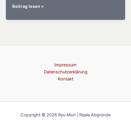
Spotify
Beitrag lesen »
Playlist
zu
Ida
–
Prinzessin
von
Nordgard
Impressum
Datenschutzerklärung
Kontakt
Copyright © 2026 Ryu Mori | Reale Abgründe