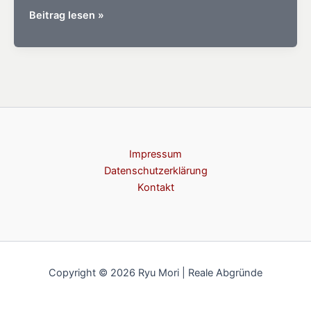
Spotify
Beitrag lesen »
Playlist
zu
Ida
–
Prinzessin
von
Nordgard
Impressum
Datenschutzerklärung
Kontakt
Copyright © 2026 Ryu Mori | Reale Abgründe