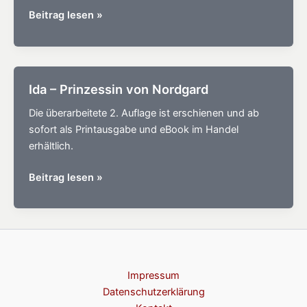
Spotify
Beitrag lesen »
Playlist
zu
Ida
–
Ida – Prinzessin von Nordgard
Prinzessin
Die überarbeitete 2. Auflage ist erschienen und ab
von
sofort als Printausgabe und eBook im Handel
Nordgard
erhältlich.
Ida
Beitrag lesen »
–
Prinzessin
von
Nordgard
Impressum
Datenschutzerklärung